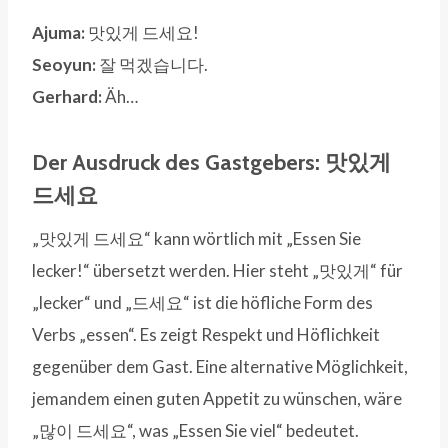
Ajuma:
맛있게 드세요!
Seoyun:
잘 먹겠습니다.
Gerhard:
Äh…
Der Ausdruck des Gastgebers: 맛있게
드세요
„맛있게 드세요“ kann wörtlich mit „Essen Sie
lecker!“ übersetzt werden. Hier steht „맛있게“ für
„lecker“ und „드세요“ ist die höfliche Form des
Verbs „essen“. Es zeigt Respekt und Höflichkeit
gegenüber dem Gast. Eine alternative Möglichkeit,
jemandem einen guten Appetit zu wünschen, wäre
„많이 드세요“, was „Essen Sie viel“ bedeutet.