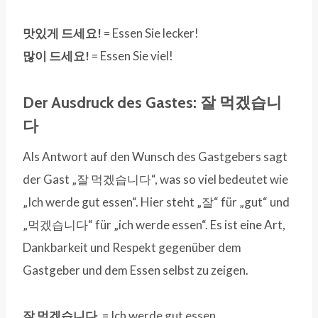
맛있게 드세요!
= Essen Sie lecker!
많이 드세요!
= Essen Sie viel!
Der Ausdruck des Gastes: 잘 먹겠습니
다
Als Antwort auf den Wunsch des Gastgebers sagt
der Gast „잘 먹겠습니다“, was so viel bedeutet wie
„Ich werde gut essen“. Hier steht „잘“ für „gut“ und
„먹겠습니다“ für „ich werde essen“. Es ist eine Art,
Dankbarkeit und Respekt gegenüber dem
Gastgeber und dem Essen selbst zu zeigen.
잘 먹겠습니다.
= Ich werde gut essen.