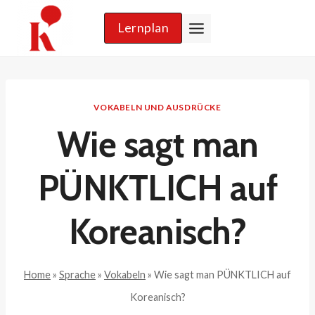
Zum
Lernplan
Inhalt
springen
VOKABELN UND AUSDRÜCKE
Wie sagt man
PÜNKTLICH auf
Koreanisch?
Home
»
Sprache
»
Vokabeln
»
Wie sagt man PÜNKTLICH auf
Koreanisch?