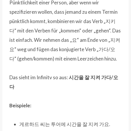
Pünktlichkeit einer Person, aber wenn wir
spezifizieren wollen, dass jemand zu einem Termin
pünktlich kommt, kombinieren wir das Verb „지키
다“ mit den Verben für „kommen“ oder „gehen“. Das
ist einfach. Wir nehmen das „요“ am Ende von „지켜
요“ weg und fügen das konjugierte Verb „가다/오
다“ (gehen/kommen) mit einem Leerzeichen hinzu.
Das sieht im Infinitv so aus:
시간을 잘 지켜 가다/오
다
Beispiele:
게르하드 씨는 투어에 시간을 잘 지켜 가요.