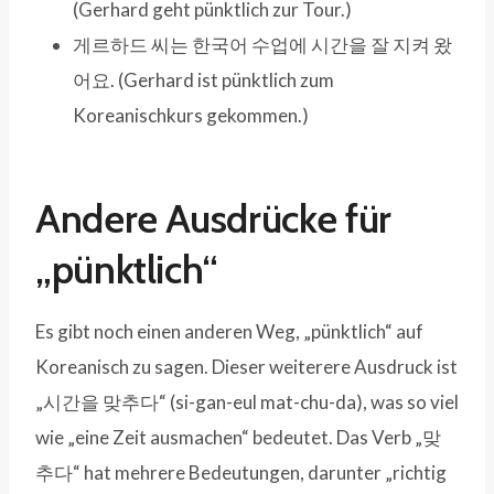
(Gerhard geht pünktlich zur Tour.)
게르하드 씨는 한국어 수업에 시간을 잘 지켜 왔
어요. (Gerhard ist pünktlich zum
Koreanischkurs gekommen.)
Andere Ausdrücke für
„pünktlich“
Es gibt noch einen anderen Weg, „pünktlich“ auf
Koreanisch zu sagen. Dieser weiterere Ausdruck ist
„시간을 맞추다“ (si-gan-eul mat-chu-da), was so viel
wie „eine Zeit ausmachen“ bedeutet. Das Verb „맞
추다“ hat mehrere Bedeutungen, darunter „richtig