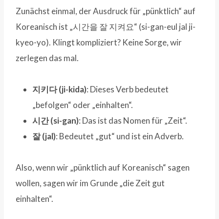
Zunächst einmal, der Ausdruck für „pünktlich“ auf
Koreanisch ist „시간을 잘 지켜요“ (si-gan-eul jal ji-
kyeo-yo). Klingt kompliziert? Keine Sorge, wir
zerlegen das mal.
지키다 (ji-kida)
: Dieses Verb bedeutet
„befolgen“ oder „einhalten“.
시간 (si-gan)
: Das ist das Nomen für „Zeit“.
잘 (jal)
: Bedeutet „gut“ und ist ein Adverb.
Also, wenn wir „pünktlich auf Koreanisch“ sagen
wollen, sagen wir im Grunde „die Zeit gut
einhalten“.