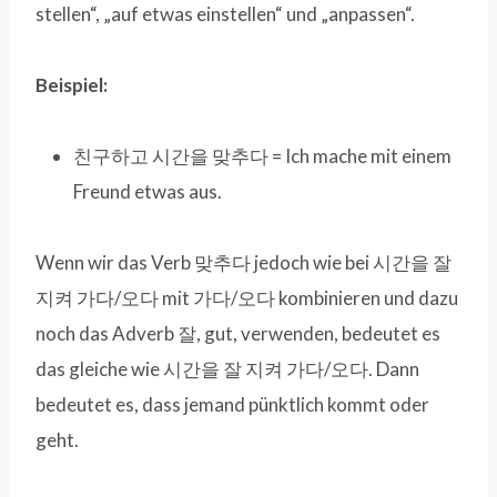
stellen“, „auf etwas einstellen“ und „anpassen“.
Beispiel:
친구하고 시간을 맞추다 = Ich mache mit einem
Freund etwas aus.
Wenn wir das Verb 맞추다 jedoch wie bei 시간을 잘
지켜 가다/오다 mit 가다/오다 kombinieren und dazu
noch das Adverb 잘, gut, verwenden, bedeutet es
das gleiche wie 시간을 잘 지켜 가다/오다. Dann
bedeutet es, dass jemand pünktlich kommt oder
geht.