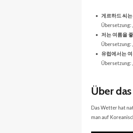
게르하드 씨는
Übersetzung: 
저는 여름을 
Übersetzung: 
유럽에서는 여
Übersetzung: 
Ü
ber das
Das Wetter hat nat
man auf Koreanisc