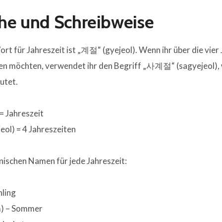
he und Schreibweise
rt für Jahreszeit ist „계절“ (gyejeol). Wenn ihr über die vier
n möchten, verwendet ihr den Begriff „사계절“ (sagyejeol), w
utet.
 = Jahreszeit
eol) = 4 Jahreszeiten
anischen Namen für jede Jahreszeit:
hling
) – Sommer