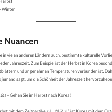
 Herbst
– Winter
le Nuancen
ie in vielen anderen Ländern auch, bestimmte kulturelle Vorl
eder Jahreszeit. Zum Beispiel ist der Herbst in Korea besonde
blättern und angenehmen Temperaturen verbunden ist. Daher
 jemand sagt, um die Schönheit der Jahreszeit hervorzuhebe
요!
= Gehen Sie im Herbst nach Korea!
bst mit dem Zeitpartikel 에. „한국에“ ist Korea mit dem Ort