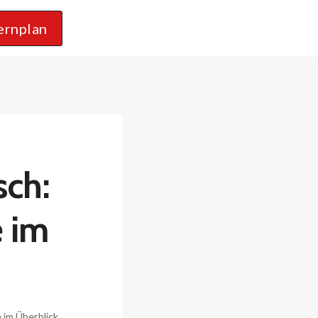
ernplan
sch:
 im
 im Überblick