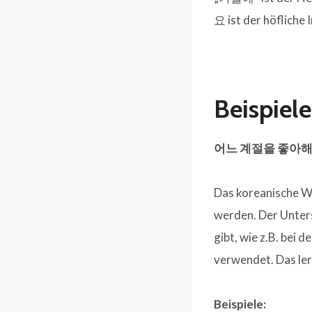
요 ist der höfliche
Beispiel
어느 계절을 좋아해
Das koreanische W
werden. Der Unter
gibt, wie z.B. bei
verwendet. Das ler
Beispiele: