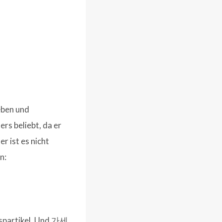
ieben und
rs beliebt, da er
 ist es nicht
n:
spartikel. Und 가세