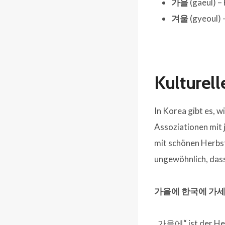
가을
(gaeul) –
겨울
(gyeoul) 
Kulturel
In Korea gibt es, w
Assoziationen mit j
mit schönen Herbst
ungewöhnlich, dass
가을에 한국에 가세
„가을에“ ist der Her