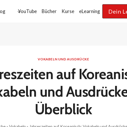
Dein L
log
YouTube
Bücher
Kurse
eLearning
VOKABELN UND AUSDRÜCKE
reszeiten auf Koreani
kabeln und Ausdrücke
Überblick
che
»
Vokabeln
»
Jahreszeiten auf Koreanisch: Vokabeln und Ausdrücke