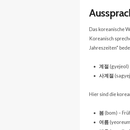
Aussprac
Das koreanische Wo
Koreanisch spreche
Jahreszeiten“ bede
계절
(gyejeol)
사계절
(sagyej
Hier sind die kore
봄
(bom) – Frü
여름
(yeoreum